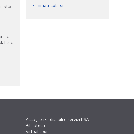
Immatricolarsi
di studi
ami o
 dal tuo
Accoglienza disabili e servizi DSA
Biblioteca
Virtual tour