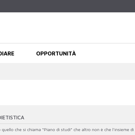
Salta al
contenuto
principale
DIARE
OPPORTUNITÀ
IETISTICA
uello che si chiama “Piano di studi” che altro non è che l'insieme di t