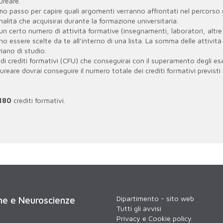
ureare.
rimo passo per capire quali argomenti verranno affrontati nel percorso 
nalità che acquisirai durante la formazione universitaria.
n certo numero di attività formative (insegnamenti, laboratori, altre
o essere scelte da te all’interno di una lista. La somma delle attività
Piano di studio.
i crediti formativi (CFU) che conseguirai con il superamento degli es
ureare dovrai conseguire il numero totale dei crediti formativi previsti
180
crediti formativi.
Dipartimento - sito web
che e Neuroscienze
Tutti gli avvisi
Privacy e Cookie policy