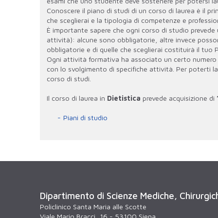
esami che uno studente deve sostenere per potersi la
Conoscere il piano di studi di un corso di laurea è il p
che sceglierai e la tipologia di competenze e professio
È importante sapere che ogni corso di studio prevede u
attività): alcune sono obbligatorie, altre invece posson
obbligatorie e di quelle che sceglierai costituirà il tuo 
Ogni attività formativa ha associato un certo numero d
con lo svolgimento di specifiche attività. Per poterti la
corso di studi.
Il corso di laurea in
Dietistica
prevede acquisizione di
Piani di studio
Dipartimento di Scienze Mediche, Chirurgi
Policlinico Santa Maria alle Scotte
Viale Mario Bracci, 16 - 53100 Siena