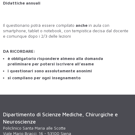
Didattiche annuali
Il questionario potrà essere compilato
anche
in aula con
smartphone, tablet o notebook, con tempistica decisa dal docente
e comunque dopo i 2/3 delle lezioni
DA RICORDARE:
è obbligatorio rispondere almeno alla domanda
preliminare per potersi iscrivere all’esame
i questionari sono assolutamente anonimi
si compilano per ogni insegnamento
Dipartimento di Scienze Mediche, Chirurgiche e
Neuroscienze
Policlinico Santa Maria alle Scotte
Viale Mario Bracci, 16 - 53100 Siena