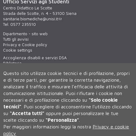
Ufficio Servizi agli Studenti
Centro Didattico Le Scotte
Strada delle Scotte, n. 4 - 53100 Siena
sanitarie.biomediche@unisi.it
Tel. 0577 235510
Dipartimento - sito web
Tutti gli avvisi
Privacy e Cookie policy
Cookie settings
Accoglienza disabili e servizi DSA
Biblioteca
Virtual tour
Questo sito utilizza cookie tecnici e di profilazione, propri
WiFi - unisiWireless
e di terze parti, per garantire la corretta navigazione,
analizzare il traffico e misurare l'efficacia delle attività di
comunicazione istituzionale.
Puoi rifiutare i cookie non
necessari e di profilazione cliccando su
“Solo cookie
tecnici”
.
Puoi scegliere di acconsentirne l’utilizzo cliccando
su
“Accetta tutti”
oppure puoi personalizzare le tue
scelte cliccando su
“Personalizza”
.
Università degli Studi di Siena
Per maggiori informazioni leggi la nostra
Privacy e cookie
Rettorato, via Banchi di Sotto 55, 53100 Siena ITALIA
policy
P.IVA 00273530527 | C.F. 80002070524 | Caselle Pec:
Posta